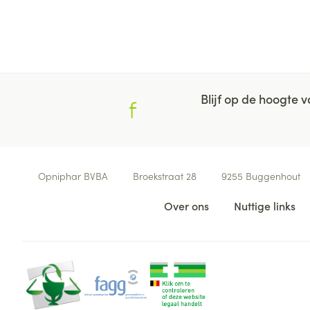
Blijf op de hoogte
Contacteer ons
Opniphar BVBA
Broekstraat 28
9255
Buggenhout
Nuttige links
Over ons
Nuttige links