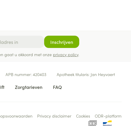
Inschrijven
ef en gaat u akkoord met onze
privacy policy
.
APB nummer:
420403
Apotheek titularis:
Jan Heyvaert
ift
Zorgtarieven
FAQ
oopsvoorwaarden
Privacy disclaimer
Cookies
ODR-platform