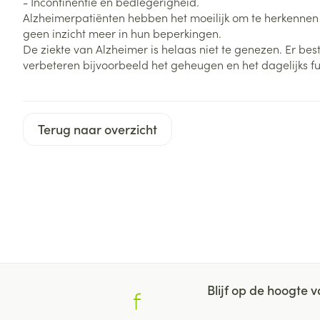
- Incontinentie en bedlegerigheid.
Zuurstof
Alzheimerpatiënten hebben het moeilijk om te herkennen d
Eelt
geen inzicht meer in hun beperkingen.
Eksteroog - lik
De ziekte van Alzheimer is helaas niet te genezen. Er be
Ademhalingsste
verbeteren bijvoorbeeld het geheugen en het dagelijks fu
Toon meer
Spieren en gew
Specifiek voor
Terug naar overzicht
Naalden en spu
Lichaamsverzo
Infecties
Spuiten
Deodorant
Oplossing voor 
Gezichtsverzor
Naalden
Luizen
Naalden voor i
pennaalden
Diagnostica
Toon meer
Blijf op de hoogte