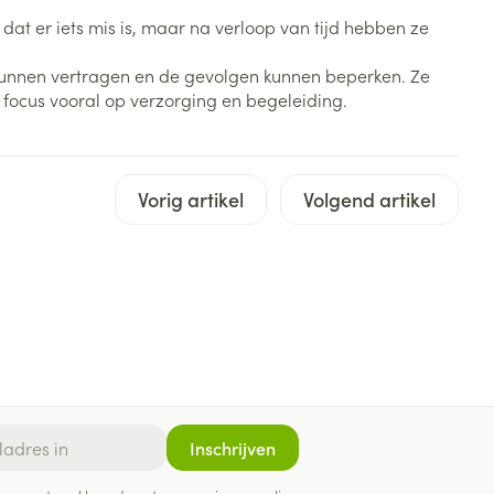
Bed
at er iets mis is, maar na verloop van tijd hebben ze
ng zon
Doorliggen - decubitis
m kunnen vertragen en de gevolgen kunnen beperken. Ze
Toon meer
ie
Urinewegen
 focus vooral op verzorging en begeleiding.
id, spanning
Stoppen met roken
 en intieme
Gezichtsreiniging -
Vorig artikel
Volgend artikel
ontschminken
n Orthopedie
Instrumenten
sche
n anticonceptie
Reinigingsmelk, - crème, -
Anti tumor middelen
olie en gel
jn
Tonic - lotion
zorging
Anesthesie
Micellair water
Specifiek voor de ogen
t
ie
Diverse geneesmiddelen
Toon meer
Inschrijven