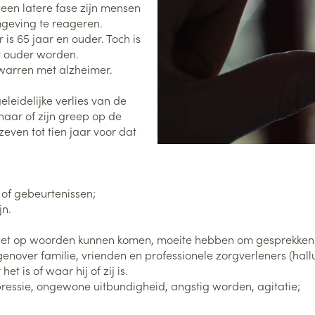
 een latere fase zijn mensen
mgeving te reageren.
0+ categorie
s 65 jaar en ouder. Toch is
Wondzorg
EHBO
lie
ven
Homeopathie
Spieren en gewrichten
Gemoed en 
t ouder worden.
Neus
Ogen
Ogen
Neus
neeskunde categorie
arren met alzheimer.
Vilt
Podologie
Spray
Ooginfecties
Oogspoelin
Tabletten
Handschoenen
Cold - Hot t
Oren
Ogen
eleidelijke verlies van de
 en EHBO categorie
denborstels
Anti allergische en anti
Oogdruppe
warm/koud
Neussprays 
 haar of zijn greep op de
al
Wondhelend
inflammatoire middelen
even tot tien jaar voor dat
los
Creme - gel
Verbanddo
Brandwonden
insecten categorie
pluimen
Accessoires
- antiviraal
Ontzwellende middelen
Droge ogen
Medische h
Toon meer
Glaucoom
Toon meer
ddelen categorie
 of gebeurtenissen;
Toon meer
jn.
niet op woorden kunnen komen, moeite hebben om gesprekken 
en
e en
Nagels
Diabetes
Zonnebesch
Stoma
nover familie, vrienden en professionele zorgverleners (hallu
Hart- en bloedvaten
Bloedverdun
elt en
Nagellak
Bloedglucosemeter
Aftersun
Stomazakje
stolling
et is of waar hij of zij is.
len
essie, ongewone uitbundigheid, angstig worden, agitatie;
Kalk- en schimmelnagels
Teststrips en naalden
Lippen
Stomaplaat
oires
spray