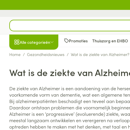
Ga naar de inhoud
Product, merk, categorie...
Promoties
Thuiszorg en EHBO
Alle categorieën
Home
/
Gezondheidsnieuws
/
Wat is de ziekte van Alzheimer?
Promoties
Wat is de ziekte van Alzheim
Schoonheid, verzorging
Haar en Hoofd
Afslanken
Zwangerschap
Geheugen
Aromatherapie
Lenzen en brill
Insecten
Maag darm ste
en hygiëne
Toon submenu voor Schoonheid
Kammen - ont
Maaltijdverva
Zwangerschaps
Verstuiver
Lensproducten
Verzorging ins
Maagzuur
De ziekte van Alzheimer is een aandoening van de hersen
Dieet, voeding en
Seksualiteit
Beschadigd ha
Eetlustremmer
Borstvoeding
Essentiële oliën
Brillen
Anti insecten
Lever, galblaas
voorkomende vorm van dementie, wat een algemene term
vitamines
hoofdirritatie
pancreas
Toon submenu voor Dieet, voe
Bij alzheimerpatiënten beschadigt een teveel aan bepaa
Platte buik
Lichaamsverzo
Complex - com
Teken tang of p
Daardoor ontstaan problemen die voornamelijk beginne
Styling - spray 
Braken
Vetverbranders
Vitamines en 
Zwangerschap en
Zware benen
Alzheimer is een ‘progressieve’ (evoluerende) ziekte, wa
kinderen
Verzorging
Laxeermiddele
meestal langzaam ontwikkelen en verergeren na verloop v
Toon submenu voor Zwangersc
Toon meer
Toon meer
optreden hebben te maken met het denken, met taal en
Oligo-element
Honden
Toon meer
Toon meer