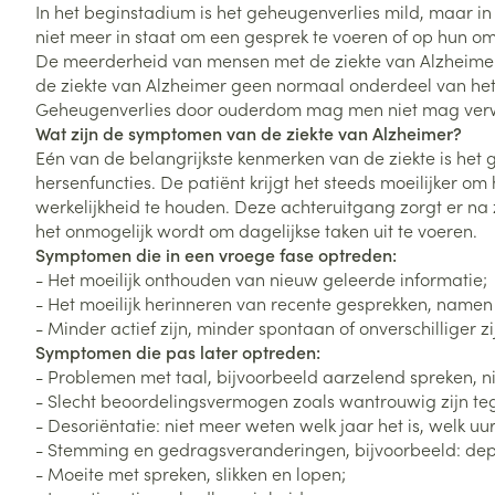
In het beginstadium is het geheugenverlies mild, maar in
Vitaliteit 50+
niet meer in staat om een gesprek te voeren of op hun o
Toon submenu voor Vitaliteit 5
De meerderheid van mensen met de ziekte van Alzheimer i
Thuiszorg
Plantaardige o
Nagels en hoe
Natuur geneeskunde
de ziekte van Alzheimer geen normaal onderdeel van he
Mond
Huid
Toon submenu voor Natuur ge
Geheugenverlies door ouderdom mag men niet mag verw
Batterijen
Wat zijn de symptomen van de ziekte van Alzheimer?
Droge mond
Ontsmetten en
Thuiszorg en EHBO
Toebehoren
Spijsvertering
Eén van de belangrijkste kenmerken van de ziekte is het g
desinfecteren
Toon submenu voor Thuiszorg
Elektrische tan
hersenfuncties. De patiënt krijgt het steeds moeilijker om
Steriel materia
Schimmels
Dieren en insecten
werkelijkheid te houden. Deze achteruitgang zorgt er na z
Interdentaal - f
Toon submenu voor Dieren en 
Vacht, huid of 
het onmogelijk wordt om dagelijkse taken uit te voeren.
Koortsblaasjes 
Kunstgebit
Symptomen die in een vroege fase optreden:
Geneesmiddelen
Jeuk
- Het moeilijk onthouden van nieuw geleerde informatie;
Toon meer
Toon submenu voor Geneesmi
- Het moeilijk herinneren van recente gesprekken, namen
- Minder actief zijn, minder spontaan of onverschilliger zi
Symptomen die pas later optreden:
- Problemen met taal, bijvoorbeeld aarzelend spreken, 
Voeten en ben
Aerosoltherapi
zuurstof
- Slecht beoordelingsvermogen zoals wantrouwig zijn tege
Zware benen
Droge voeten, e
- Desoriëntatie: niet meer weten welk jaar het is, welk uur h
Aerosol toestel
kloven
Tabletten
- Stemming en gedragsveranderingen, bijvoorbeeld: depr
- Moeite met spreken, slikken en lopen;
Aerosol access
Blaren
Creme, gel en 