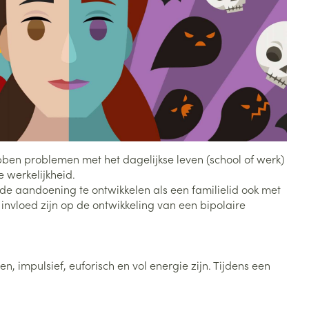
Toon meer
Diagnosetesten en
stress
Vlooien en teken
meetapparatuur
Oren
Mond en keel
Alcoholtest
g
Oordopjes
Zuigtabletten
herapie -
Mond, muil of snavel
Bloeddrukmeter
ls
en -druppels
Oorreiniging
Spray - oplossing
Cholesteroltest
zen
Oordruppels
Hartslagmeter
ulpmiddelen
ebben problemen met het dagelijkse leven (school of werk)
 werkelijkheid.
Toon meer
m de aandoening te ontwikkelen als een familielid ook met
 invloed zijn op de ontwikkeling van een bipolaire
erming
Hygiëne
Ergonomie
ning en -
Aambeien
s
Bad en douche
Ademhaling en zuurstof
impulsief, euforisch en vol energie zijn. Tijdens een
je
Badkamer