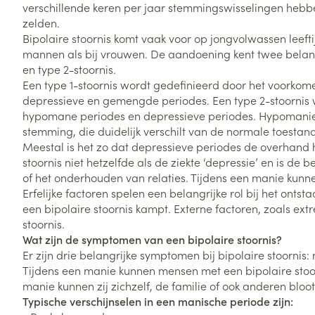
verschillende keren per jaar stemmingswisselingen hebbe
Vitaliteit 50+
zelden.
Toon submenu voor Vitaliteit 5
Bipolaire stoornis komt vaak voor op jongvolwassen leeftij
Thuiszorg
Plantaardige o
Nagels en hoe
Natuur geneeskunde
mannen als bij vrouwen. De aandoening kent twee belangr
Mond
Huid
Toon submenu voor Natuur ge
en type 2-stoornis.
Batterijen
Een type 1-stoornis wordt gedefinieerd door het voorko
Droge mond
Ontsmetten en
Thuiszorg en EHBO
Toebehoren
Spijsvertering
depressieve en gemengde periodes. Een type 2-stoornis
desinfecteren
Toon submenu voor Thuiszorg
Elektrische tan
hypomane periodes en depressieve periodes. Hypomanie 
Steriel materia
Schimmels
Dieren en insecten
stemming, die duidelijk verschilt van de normale toestand
Interdentaal - f
Toon submenu voor Dieren en 
Vacht, huid of 
Meestal is het zo dat depressieve periodes de overhand h
Koortsblaasjes 
Kunstgebit
stoornis niet hetzelfde als de ziekte ‘depressie’ en is d
Geneesmiddelen
Jeuk
of het onderhouden van relaties. Tijdens een manie kunne
Toon meer
Toon submenu voor Geneesmi
Erfelijke factoren spelen een belangrijke rol bij het ont
een bipolaire stoornis kampt. Externe factoren, zoals ext
stoornis.
Wat zijn de symptomen van een bipolaire stoornis?
Voeten en ben
Aerosoltherapi
zuurstof
Er zijn drie belangrijke symptomen bij bipolaire stoornis
Zware benen
Droge voeten, e
Tijdens een manie kunnen mensen met een bipolaire stoor
Aerosol toestel
kloven
Tabletten
manie kunnen zij zichzelf, de familie of ook anderen bloo
Typische verschijnselen in een manische periode zijn:
Aerosol access
Blaren
Creme, gel en 