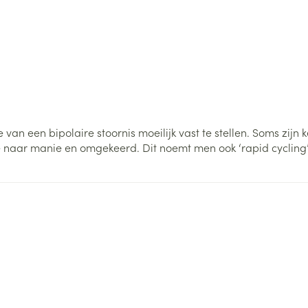
ging
Supplementen
Insectenwe
Mondmaskers
middelen
ssen
 -
id
d
an een bipolaire stoornis moeilijk vast te stellen. Soms zij
 naar manie en omgekeerd. Dit noemt men ook ‘rapid cycling’
Zelfbruiner
Scheren