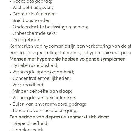
- Roekeloos gedrag;
Zuurstof
- Veel geld uitgeven;
Eelt
- Grote risico’s nemen;
Eksteroog - lik
- Snel boos worden;
Ademhalingsste
- Ondoordachte beslissingen nemen;
Toon meer
- Onbeschermde seks;
- Druggebruik.
Spieren en gew
Kenmerken van hypomanie zijn een verbetering van de ste
Specifiek voor
ernstig. In tegenstelling tot manie, is hypomanie niet prob
Naalden en spu
Mensen met hypomanie hebben volgende symptomen:
Lichaamsverzo
- Fysieke rusteloosheid;
Infecties
Spuiten
- Verhoogde spraakzaamheid;
Deodorant
- Concentratiemoeilijkheden;
Oplossing voor 
Gezichtsverzor
- Verstrooidheid;
Naalden
- Minder behoefte aan slaap;
Luizen
- Verhoogde seksuele interesse;
Naalden voor i
- Buien van onverantwoord gedrag;
pennaalden
- Toename van sociale omgang.
Diagnostica
Een periode van depressie kenmerkt zich door:
Toon meer
- Diepe droefheid;
- Hopeloosheid;