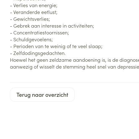
Haar
- Verlies van energie;
Gezichtsverzor
- Veranderde eetlust;
Pillendozen en
- Gewichtsverlies;
accessoires
Pigmentstoorni
- Gebrek aan interesse in activiteiten;
- Concentratiestoornissen;
Gevoelige huid
- Schuldgevoelens;
geïrriteerde hu
- Perioden van te weinig of te veel slaap;
Gemengde hui
- Zelfdodingsgedachten.
Hoewel het geen zeldzame aandoening is, is de diagnose v
Doffe huid
aanwezig of wisselt de stemming heel snel van depressie
Toon meer
Terug naar overzicht
Snurken