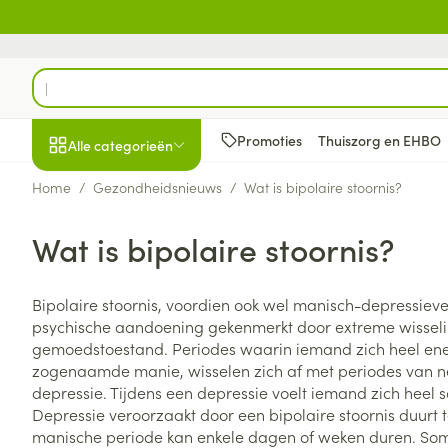
Ga naar de inhoud
Product, merk, categorie...
Promoties
Thuiszorg en EHBO
Alle categorieën
Home
/
Gezondheidsnieuws
/
Wat is bipolaire stoornis?
Promoties
Wat is bipolaire stoornis?
Schoonheid, verzorging
Haar en Hoofd
Afslanken
Zwangerschap
Geheugen
Aromatherapie
Lenzen en brill
Insecten
Maag darm ste
en hygiëne
Toon submenu voor Schoonheid
Kammen - ont
Maaltijdverva
Zwangerschaps
Verstuiver
Lensproducten
Verzorging ins
Maagzuur
Bipolaire stoornis, voordien ook wel manisch-depressieve
Dieet, voeding en
Seksualiteit
Beschadigd ha
Eetlustremmer
Borstvoeding
Essentiële oliën
Brillen
Anti insecten
Lever, galblaas
psychische aandoening gekenmerkt door extreme wisseli
vitamines
hoofdirritatie
pancreas
Toon submenu voor Dieet, voe
gemoedstoestand. Periodes waarin iemand zich heel ene
Platte buik
Lichaamsverzo
Complex - com
Teken tang of p
zogenaamde manie, wisselen zich af met periodes van n
Styling - spray 
Braken
Vetverbranders
Vitamines en 
Zwangerschap en
Zware benen
depressie. Tijdens een depressie voelt iemand zich heel 
kinderen
Verzorging
Laxeermiddele
Depressie veroorzaakt door een bipolaire stoornis duurt
Toon submenu voor Zwangersc
Toon meer
Toon meer
manische periode kan enkele dagen of weken duren. So
Oligo-element
Honden
Toon meer
Toon meer