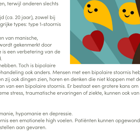
n, terwijl anderen slechts
0+ categorie
d (ca. 20 jaar), zowel bij
Wondzorg
EHBO
lie
ven
Homeopathie
Spieren en gewrichten
Gemoed en 
ijke types: type 1-stoornis
Neus
Ogen
Ogen
Neus
neeskunde categorie
Vilt
Podologie
men van manische,
Spray
Ooginfecties
Oogspoelin
Tabletten
Handschoenen
Cold - Hot t
Oren
Ogen
 wordt gekenmerkt door
 en EHBO categorie
denborstels
Anti allergische en anti
Oogdruppe
warm/koud
Neussprays 
is een verbetering van de
al
Wondhelend
inflammatoire middelen
.
los
Creme - gel
Verbanddo
Brandwonden
insecten categorie
pluimen
Accessoires
ebben. Toch is bipolaire
- antiviraal
Ontzwellende middelen
Droge ogen
Medische h
e behandeling ook anders. Mensen met een bipolaire stoornis h
Toon meer
Glaucoom
n zij ook dingen zien, horen en denken die niet kloppen met de
Toon meer
ddelen categorie
staan van een bipolaire stoornis. Er bestaat een grotere kans o
Toon meer
reme stress, traumatische ervaringen of ziekte, kunnen ook van
en
e en
Nagels
Diabetes
Zonnebesch
Stoma
: manie, hypomanie en depressie.
Hart- en bloedvaten
Bloedverdun
elt en
Nagellak
Bloedglucosemeter
Aftersun
Stomazakje
stolling
nis een emotionele high voelen. Patiënten kunnen opgewonden, 
len
tstellen aan gevaren.
Kalk- en schimmelnagels
Teststrips en naalden
Lippen
Stomaplaat
oires
spray