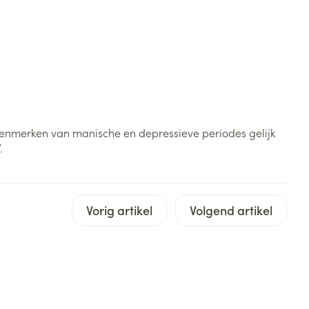
rende
Parfums en
geurproducten
n kenmerken van manische en depressieve periodes gelijk
.
Vorig artikel
Volgend artikel
CBD