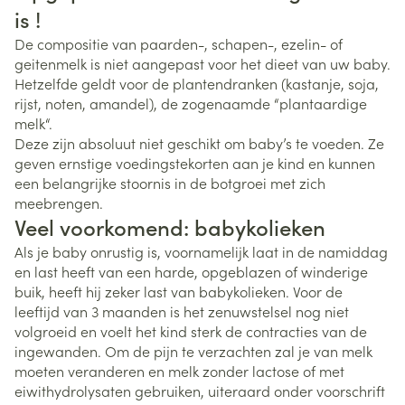
is !
De compositie van paarden-, schapen-, ezelin- of
geitenmelk is niet aangepast voor het dieet van uw baby.
Hetzelfde geldt voor de plantendranken (kastanje, soja,
rijst, noten, amandel), de zogenaamde “plantaardige
melk“.
Deze zijn absoluut niet geschikt om baby’s te voeden. Ze
geven ernstige voedingstekorten aan je kind en kunnen
een belangrijke stoornis in de botgroei met zich
meebrengen.
Veel voorkomend: babykolieken
Als je baby onrustig is, voornamelijk laat in de namiddag
en last heeft van een harde, opgeblazen of winderige
buik, heeft hij zeker last van babykolieken. Voor de
leeftijd van 3 maanden is het zenuwstelsel nog niet
volgroeid en voelt het kind sterk de contracties van de
ingewanden. Om de pijn te verzachten zal je van melk
moeten veranderen en melk zonder lactose of met
eiwithydrolysaten gebruiken, uiteraard onder voorschrift