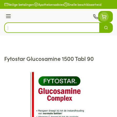
Ga naar de inhoud
Veilige betalingen
Apothekersadvies
Snelle beschikbaarheid
Menu
Zoek
Product, merk, categorie...
Fytostar Glucosamine 1500 Tabl 90