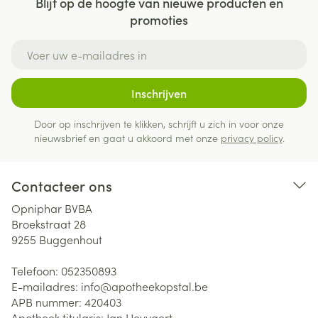
Blijf op de hoogte van nieuwe producten en
promoties
E-mail adres
Inschrijven
Door op inschrijven te klikken, schrijft u zich in voor onze
nieuwsbrief en gaat u akkoord met onze
privacy policy
.
Contacteer ons
Opniphar BVBA
Broekstraat 28
9255
Buggenhout
Telefoon:
052350893
E-mailadres:
info@
apotheekopstal.be
APB nummer:
420403
Apotheek titularis:
Jan Heyvaert