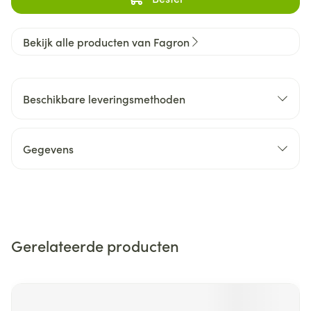
Bekijk alle producten van Fagron
Beschikbare leveringsmethoden
Gegevens
Gerelateerde producten
Navigeren door de elementen van de carrousel is mogelijk m
Druk om carrousel over te slaan
Druk op om naar carrouselnavigatie te gaan