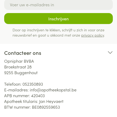
E-mail adres
Inschrijven
Door op inschrijven te klikken, schrijft u zich in voor onze
nieuwsbrief en gaat u akkoord met onze
privacy policy
.
Contacteer ons
Opniphar BVBA
Broekstraat 28
9255
Buggenhout
Telefoon:
052350893
E-mailadres:
info@
apotheekopstal.be
APB nummer:
420403
Apotheek titularis:
Jan Heyvaert
BTW nummer:
BE0892559653