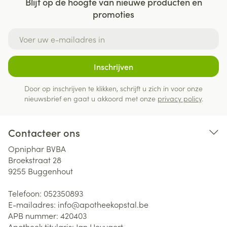
Blijf op de hoogte van nieuwe producten en
promoties
E-mail adres
Inschrijven
Door op inschrijven te klikken, schrijft u zich in voor onze
nieuwsbrief en gaat u akkoord met onze
privacy policy
.
Contacteer ons
Opniphar BVBA
Broekstraat 28
9255
Buggenhout
Telefoon:
052350893
E-mailadres:
info@
apotheekopstal.be
APB nummer:
420403
Apotheek titularis:
Jan Heyvaert