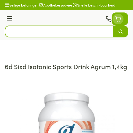
Ga naar de inhoud
Veilige betalingen
Apothekersadvies
Snelle beschikbaarheid
Menu
Zoek
Product, merk, categorie...
6d Sixd Isotonic Sports Drink Agrum 1,4kg