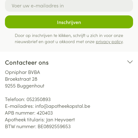
E-mail adres
Inschrijven
Door op inschrijven te klikken, schrijft u zich in voor onze
nieuwsbrief en gaat u akkoord met onze
privacy policy
.
Contacteer ons
Opniphar BVBA
Broekstraat 28
9255
Buggenhout
Telefoon:
052350893
E-mailadres:
info@
apotheekopstal.be
APB nummer:
420403
Apotheek titularis:
Jan Heyvaert
BTW nummer:
BE0892559653