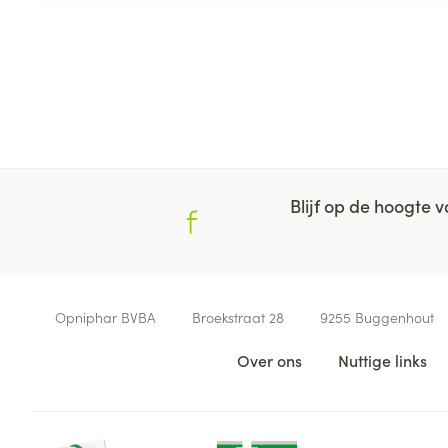
Blijf op de hoogte
Contacteer ons
Opniphar BVBA
Broekstraat 28
9255
Buggenhout
Nuttige links
Over ons
Nuttige links