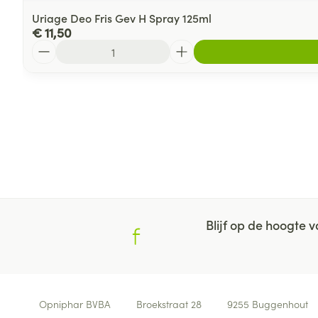
Uriage Deo Fris Gev H Spray 125ml
€ 11,50
Aantal
Blijf op de hoogte
Contacteer ons
Opniphar BVBA
Broekstraat 28
9255
Buggenhout