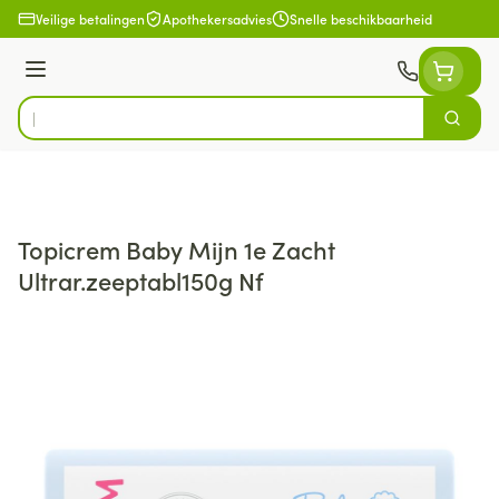
Ga naar de inhoud
Veilige betalingen
Apothekersadvies
Snelle beschikbaarheid
Menu
Zoek
Product, merk, categorie...
Topicrem Baby Mijn 1e Zacht
Ultrar.zeeptabl150g Nf