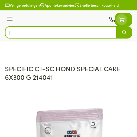
Ga naar de inhoud
Veilige betalingen
Apothekersadvies
Snelle beschikbaarheid
Menu
Zoek
Product, merk, categorie...
SPECIFIC CT-SC HOND SPECIAL CARE
6X300 G 214041