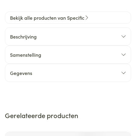
Bekijk alle producten van Specific
Beschrijving
Samenstelling
Gegevens
Gerelateerde producten
Navigeren door de elementen van de carrousel is mogelijk m
Druk om carrousel over te slaan
Druk op om naar carrouselnavigatie te gaan