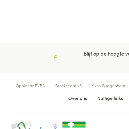
Blijf op de hoogte
Contacteer ons
Opniphar BVBA
Broekstraat 28
9255
Buggenhout
Nuttige links
Over ons
Nuttige links