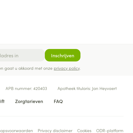
Inschrijven
ef en gaat u akkoord met onze
privacy policy
.
APB nummer:
420403
Apotheek titularis:
Jan Heyvaert
ift
Zorgtarieven
FAQ
oopsvoorwaarden
Privacy disclaimer
Cookies
ODR-platform