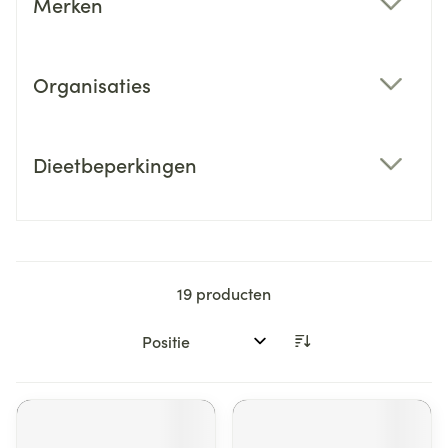
Merken
filter
Organisaties
filter
Dieetbeperkingen
filter
19
producten
Sorteer op: