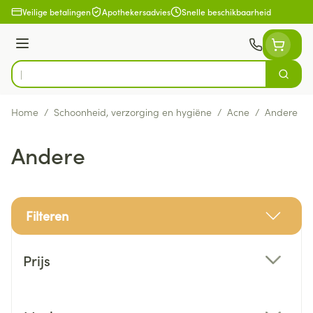
Ga naar de inhoud
Veilige betalingen
Apothekersadvies
Snelle beschikbaarheid
Menu
Zoek
Product, merk, categorie...
Home
/
Schoonheid, verzorging en hygiëne
/
Acne
/
Andere
Andere
Filteren
Doorgaan naar productlijst
Prijs
filter