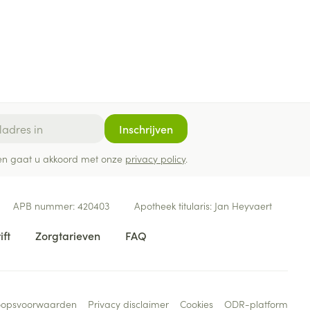
Inschrijven
ef en gaat u akkoord met onze
privacy policy
.
APB nummer:
420403
Apotheek titularis:
Jan Heyvaert
ift
Zorgtarieven
FAQ
oopsvoorwaarden
Privacy disclaimer
Cookies
ODR-platform