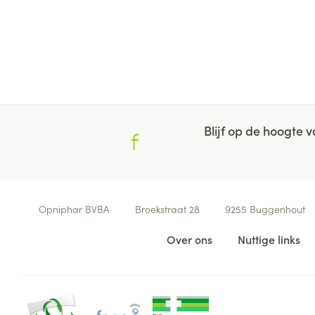
Blijf op de hoogte
Contacteer ons
Opniphar BVBA
Broekstraat 28
9255
Buggenhout
Nuttige links
Over ons
Nuttige links