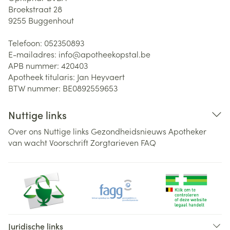
Broekstraat 28
9255
Buggenhout
Telefoon:
052350893
E-mailadres:
info@
apotheekopstal.be
APB nummer:
420403
Apotheek titularis:
Jan Heyvaert
BTW nummer:
BE0892559653
Nuttige links
Over ons
Nuttige links
Gezondheidsnieuws
Apotheker
van wacht
Voorschrift
Zorgtarieven
FAQ
Juridische links