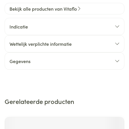
Bekijk alle producten van Vitaflo
Indicatie
Wettelijk verplichte informatie
Gegevens
Gerelateerde producten
Navigeren door de elementen van de carrousel is mogelijk m
Druk om carrousel over te slaan
Druk op om naar carrouselnavigatie te gaan