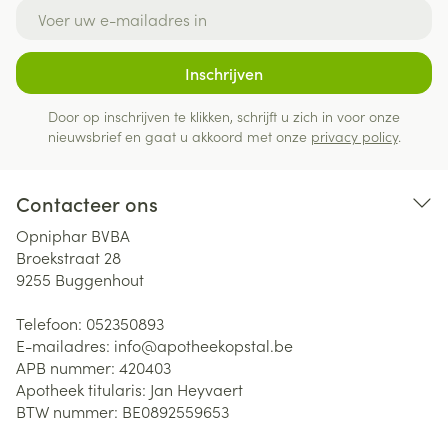
E-mail adres
Inschrijven
Door op inschrijven te klikken, schrijft u zich in voor onze
nieuwsbrief en gaat u akkoord met onze
privacy policy
.
Contacteer ons
Opniphar BVBA
Broekstraat 28
9255
Buggenhout
Telefoon:
052350893
E-mailadres:
info@
apotheekopstal.be
APB nummer:
420403
Apotheek titularis:
Jan Heyvaert
BTW nummer:
BE0892559653