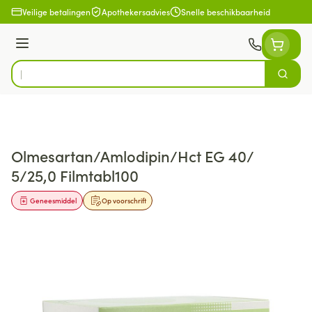
Ga naar de inhoud
Veilige betalingen
Apothekersadvies
Snelle beschikbaarheid
Menu
Zoek
Product, merk, categorie...
Olmesartan/Amlodipin/Hct EG 40/
5/25,0 Filmtabl100
Geneesmiddel
Op voorschrift