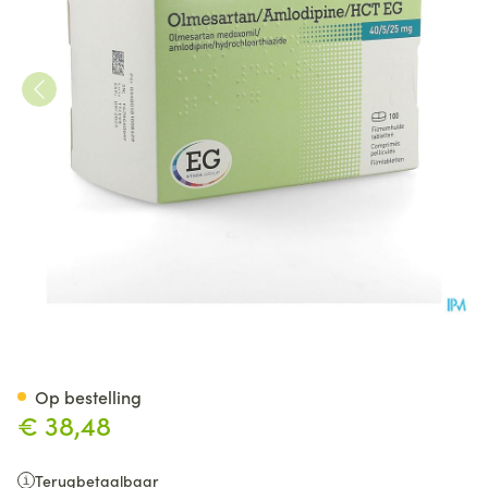
Olmesartan/Amlodipin/Hct EG
Op bestelling
€ 38,48
Terugbetaalbaar