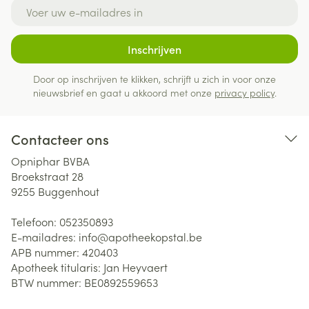
E-mail adres
Inschrijven
Door op inschrijven te klikken, schrijft u zich in voor onze
nieuwsbrief en gaat u akkoord met onze
privacy policy
.
Contacteer ons
Opniphar BVBA
Broekstraat 28
9255
Buggenhout
Telefoon:
052350893
E-mailadres:
info@
apotheekopstal.be
APB nummer:
420403
Apotheek titularis:
Jan Heyvaert
BTW nummer:
BE0892559653