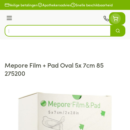
Ga naar de inhoud
Veilige betalingen
Apothekersadvies
Snelle beschikbaarheid
Menu
Zoek
Product, merk, categorie...
Mepore Film + Pad Oval 5x 7cm 85
275200