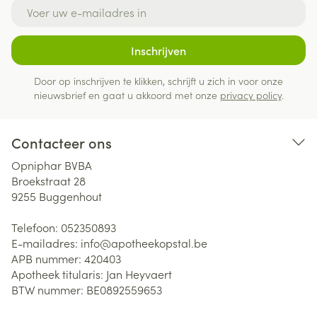
E-mail adres
Inschrijven
Door op inschrijven te klikken, schrijft u zich in voor onze
nieuwsbrief en gaat u akkoord met onze
privacy policy
.
Contacteer ons
Opniphar BVBA
Broekstraat 28
9255
Buggenhout
Telefoon:
052350893
E-mailadres:
info@
apotheekopstal.be
APB nummer:
420403
Apotheek titularis:
Jan Heyvaert
BTW nummer:
BE0892559653