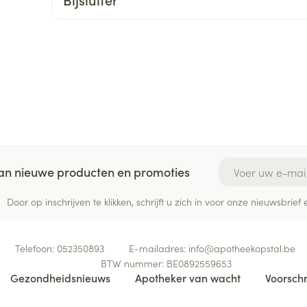
ging
Supplementen
Insectenwe
Mondmaskers
middelen
ssen
 -
id
d
E-mail adres
 van nieuwe producten en promoties
Door op inschrijven te klikken, schrijft u zich in voor onze nieuwsbri
Zelfbruiner
Scheren
Telefoon:
052350893
E-mailadres:
info@
apotheekopstal.be
BTW nummer:
BE0892559653
Gezondheidsnieuws
Apotheker van wacht
Voorschr