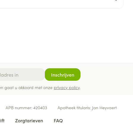
rende
Parfums en
geurproducten
Inschrijven
ef en gaat u akkoord met onze
privacy policy
.
CBD
APB nummer:
420403
Apotheek titularis:
Jan Heyvaert
ift
Zorgtarieven
FAQ