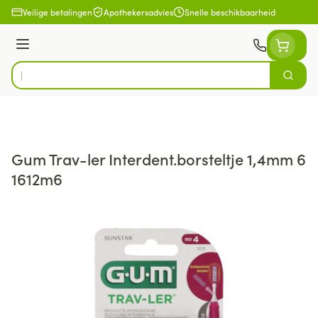
Ga naar de inhoud
Veilige betalingen
Apothekersadvies
Snelle beschikbaarheid
Menu
Zoek
Product, merk, categorie...
Gum Trav-ler Interdent.borsteltje 1,4mm 6
1612m6