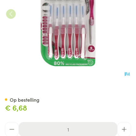
Gum Trav-ler Interdent.borst
Op bestelling
€ 6,68
Aantal