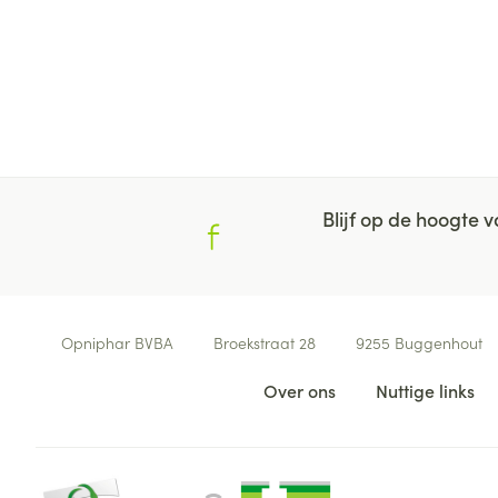
Blijf op de hoogte
Contacteer ons
Opniphar BVBA
Broekstraat 28
9255
Buggenhout
Nuttige links
Over ons
Nuttige links