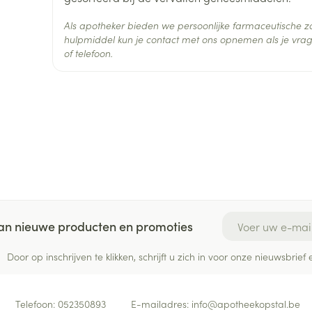
Verpakking
mag daarom niet worden gebruikt door mensen d
Als apotheker bieden we persoonlijke farmaceutische
Actieve
hulpmiddel kun je contact met ons opnemen als je vrag
etoricoxib
Ingrediënten
of telefoon.
Behoud
Kamertemperatuur (15°C -
E-mail adres
 van nieuwe producten en promoties
Door op inschrijven te klikken, schrijft u zich in voor onze nieuwsbri
Telefoon:
052350893
E-mailadres:
info@
apotheekopstal.be