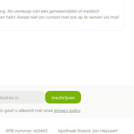
ie al hartproblemen of een beroerte hebben gehad.
 zorg. Na aankoop van een geneesmiddel of medisch
en hebt. Aarzel niet om contact met ons op te nemen via mail
 25°C)
Inschrijven
ef en gaat u akkoord met onze
privacy policy
.
APB nummer:
420403
Apotheek titularis:
Jan Heyvaert