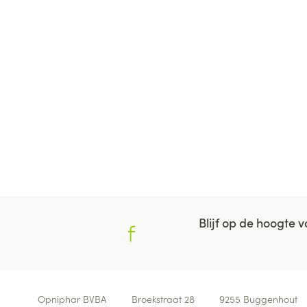
Blijf op de hoogte
Contacteer ons
Opniphar BVBA
Broekstraat 28
9255
Buggenhout