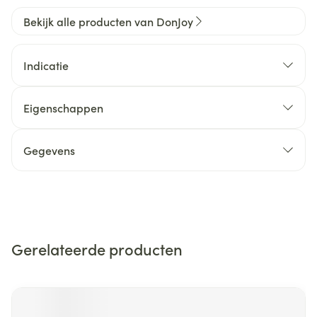
Bekijk alle producten van DonJoy
Indicatie
Eigenschappen
Gegevens
Gerelateerde producten
Navigeren door de elementen van de carrousel is mogelijk m
Druk om carrousel over te slaan
Druk op om naar carrouselnavigatie te gaan