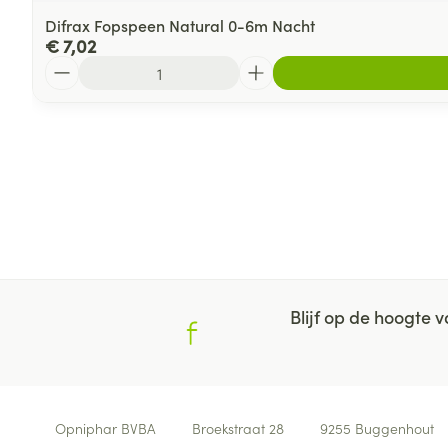
Difrax Fopspeen Natural 0-6m Nacht
€ 7,02
Aantal
Blijf op de hoogte
Contacteer ons
Opniphar BVBA
Broekstraat 28
9255
Buggenhout