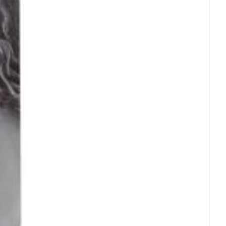
rende
Parfums en
geurproducten
CBD