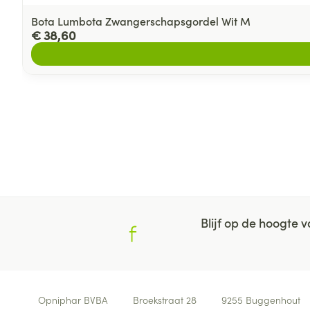
Bota Lumbota Zwangerschapsgordel Wit M
€ 38,60
Blijf op de hoogte
Contacteer ons
Opniphar BVBA
Broekstraat 28
9255
Buggenhout