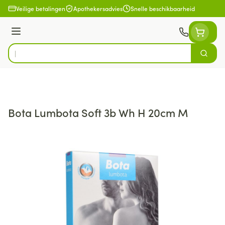
Ga naar de inhoud
Veilige betalingen
Apothekersadvies
Snelle beschikbaarheid
Menu
Zoek
Product, merk, categorie...
Bota Lumbota Soft 3b Wh H 20cm M