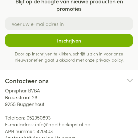
Blijf op de hoogte van nieuwe producten en
promoties
E-mail adres
Inschrijven
Door op inschrijven te klikken, schrijft u zich in voor onze
nieuwsbrief en gaat u akkoord met onze
privacy policy
.
Contacteer ons
Opniphar BVBA
Broekstraat 28
9255
Buggenhout
Telefoon:
052350893
E-mailadres:
info@
apotheekopstal.be
APB nummer:
420403
Apotheek titularis:
Jan Heyvaert