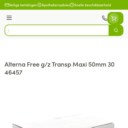
Ga naar de inhoud
Veilige betalingen
Apothekersadvies
Snelle beschikbaarheid
Menu
Zoek
Product, merk, categorie...
Alterna Free g/z Transp Maxi 50mm 30
46457