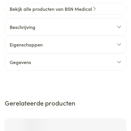
Bekijk alle producten van BSN Medical
Beschrijving
Eigenschappen
Gegevens
Gerelateerde producten
Navigeren door de elementen van de carrousel is mogelijk m
Druk om carrousel over te slaan
Druk op om naar carrouselnavigatie te gaan