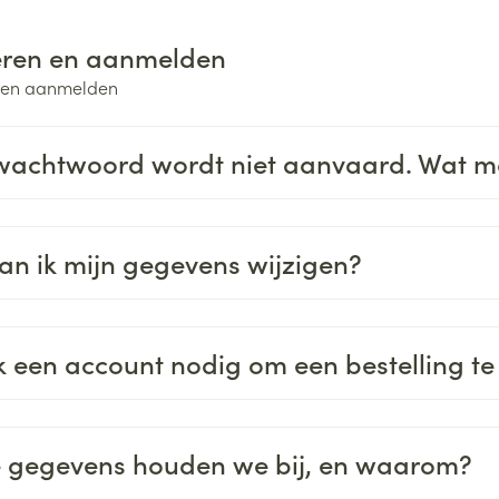
ging
Supplementen
Insectenwe
eren en aanmelden
Mondmaskers
middelen
ssen
n en aanmelden
 -
id
wachtwoord wordt niet aanvaard. Wat m
d
an ik mijn gegevens wijzigen?
Zelfbruiner
Scheren
k een account nodig om een bestelling te
 gegevens houden we bij, en waarom?