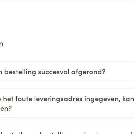
n
jn bestelling succesvol afgerond?
b het foute leveringsadres ingegeven, kan
gen?