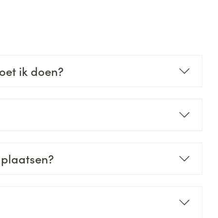
rende
Parfums en
geurproducten
oet ik doen?
CBD
 plaatsen?