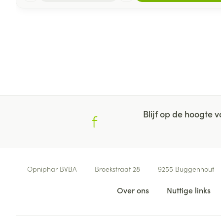
Blijf op de hoogte
Contacteer ons
Opniphar BVBA
Broekstraat 28
9255
Buggenhout
Nuttige links
Over ons
Nuttige links