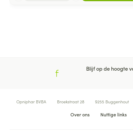
Blijf op de hoogte
Contacteer ons
Opniphar BVBA
Broekstraat 28
9255
Buggenhout
Nuttige links
Over ons
Nuttige links