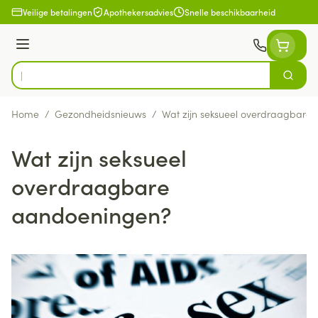
Ga naar de inhoud
Veilige betalingen
Apothekersadvies
Snelle beschikbaarheid
Menu
Zoek
Product, merk, categorie...
Home
/
Gezondheidsnieuws
/
Wat zijn seksueel overdraagbare
Wat zijn seksueel
overdraagbare
aandoeningen?