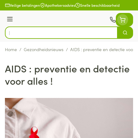
Ga naar de inhoud
Veilige betalingen
Apothekersadvies
Snelle beschikbaarheid
Menu
Zoek
Product, merk, categorie...
Home
/
Gezondheidsnieuws
/
AIDS : preventie en detectie voor al
AIDS : preventie en detectie
voor alles !