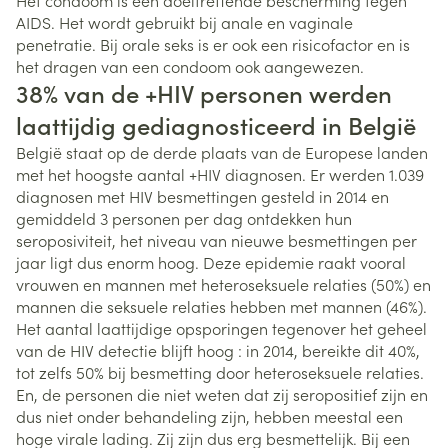
Het condoom is een doeltreffende bescherming tegen
AIDS. Het wordt gebruikt bij anale en vaginale
penetratie. Bij orale seks is er ook een risicofactor en is
het dragen van een condoom ook aangewezen.
38% van de +HIV personen werden
laattijdig gediagnosticeerd in België
België staat op de derde plaats van de Europese landen
met het hoogste aantal +HIV diagnosen. Er werden 1.039
diagnosen met HIV besmettingen gesteld in 2014 en
gemiddeld 3 personen per dag ontdekken hun
seroposiviteit, het niveau van nieuwe besmettingen per
jaar ligt dus enorm hoog. Deze epidemie raakt vooral
vrouwen en mannen met heteroseksuele relaties (50%) en
mannen die seksuele relaties hebben met mannen (46%).
Het aantal laattijdige opsporingen tegenover het geheel
van de HIV detectie blijft hoog : in 2014, bereikte dit 40%,
tot zelfs 50% bij besmetting door heteroseksuele relaties.
En, de personen die niet weten dat zij seropositief zijn en
dus niet onder behandeling zijn, hebben meestal een
hoge virale lading. Zij zijn dus erg besmettelijk. Bij een