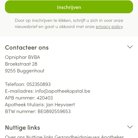
Inschrijven
Door op inschrijven te klikken, schrijft u zich in voor onze
nieuwsbrief en gaat u akkoord met onze
privacy policy
.
Contacteer ons
Opniphar BVBA
Broekstraat 28
9255
Buggenhout
Telefoon:
052350893
E-mailadres:
info@
apotheekopstal.be
APB nummer:
420403
Apotheek titularis:
Jan Heyvaert
BTW nummer:
BE0892559653
Nuttige links
Over ons
Nuttige links
Gezondheidsnieuws
Apotheker