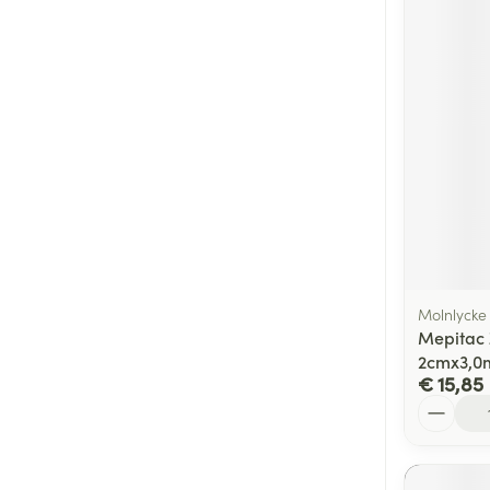
Molnlycke
Mepitac 
2cmx3,0m
€ 15,85
Aantal