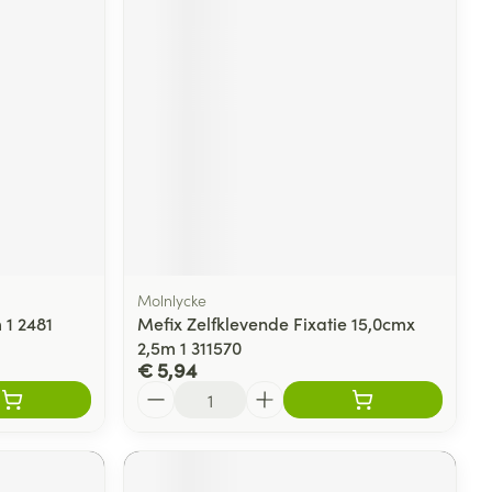
rende
Parfums en
geurproducten
Molnlycke
 1 2481
Mefix Zelfklevende Fixatie 15,0cmx
2,5m 1 311570
CBD
€ 5,94
Aantal