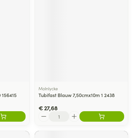
Molnlycke
0 156415
Tubifast Blauw 7,50cmx10m 1 2438
€ 27,68
Aantal