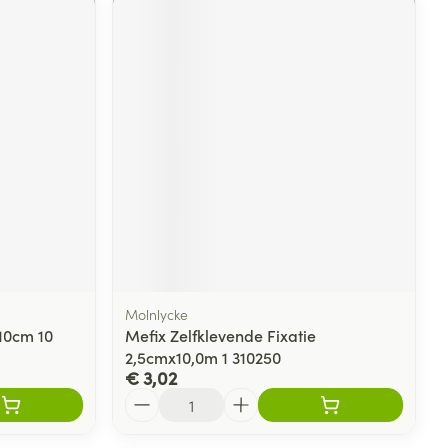
Molnlycke
x10cm 10
Mefix Zelfklevende Fixatie
2,5cmx10,0m 1 310250
€ 3,02
Aantal