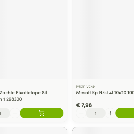
Molnlycke
Zachte Fixatietape Sil
Mesoft Kp N/st 4l 10x20 10
 1 298300
€ 7,98
Aantal