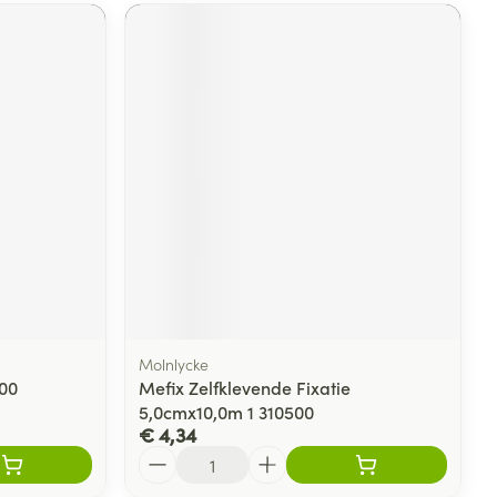
Molnlycke
300
Mefix Zelfklevende Fixatie
5,0cmx10,0m 1 310500
€ 4,34
Aantal