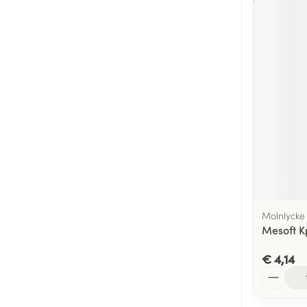
Molnlycke
Mesoft Kp
€ 4,14
Aantal