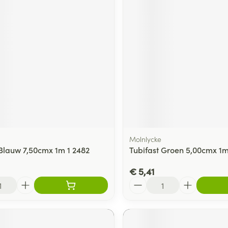
ging
Supplementen
Insectenwe
Mondmaskers
middelen
ssen
 -
id
d
Molnlycke
 Blauw 7,50cmx 1m 1 2482
Tubifast Groen 5,00cmx 1m
Zelfbruiner
Scheren
€ 5,41
Aantal