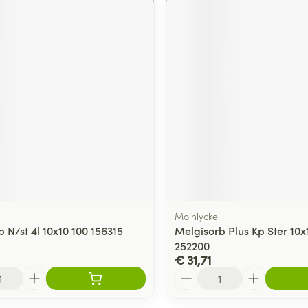
Molnlycke
 N/st 4l 10x10 100 156315
Melgisorb Plus Kp Ster 10
252200
€ 31,71
Aantal