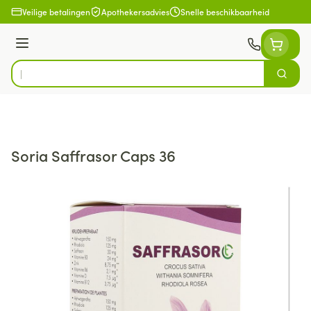
Ga naar de inhoud
Veilige betalingen
Apothekersadvies
Snelle beschikbaarheid
Menu
Zoek
Product, merk, categorie...
Soria Saffrasor Caps 36