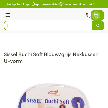
Ga naar de inhoud
Veilige betalingen
Apothekersadvies
Snelle beschikbaarheid
Menu
Zoek
Product, merk, categorie...
Sissel Buchi Soft Blauw/grijs Nekkussen
U-vorm