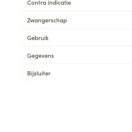
Contra indicatie
ging
Supplementen
Insectenwe
Mondmaskers
middelen
Zwangerschap
ssen
 -
Gebruik
id
d
Gegevens
Bijsluiter
Zelfbruiner
Scheren