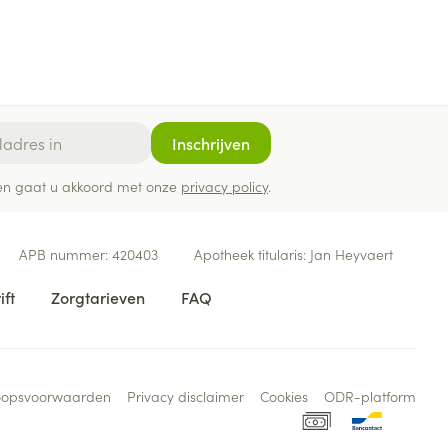
Inschrijven
ef en gaat u akkoord met onze
privacy policy
.
APB nummer:
420403
Apotheek titularis:
Jan Heyvaert
ift
Zorgtarieven
FAQ
oopsvoorwaarden
Privacy disclaimer
Cookies
ODR-platform