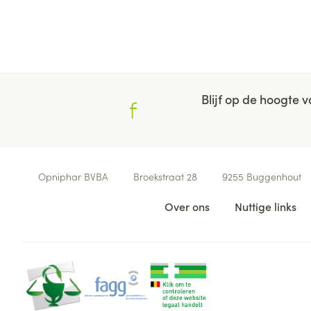
Blijf op de hoogte
Contacteer ons
Opniphar BVBA
Broekstraat 28
9255
Buggenhout
Nuttige links
Over ons
Nuttige links