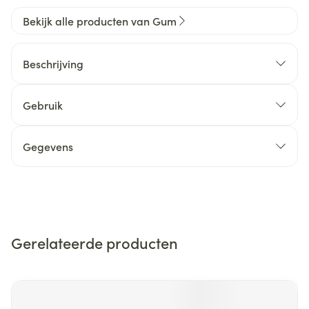
Bekijk alle producten van Gum
Beschrijving
Gebruik
Gegevens
Gerelateerde producten
Navigeren door de elementen van de carrousel is mogelijk m
Druk om carrousel over te slaan
Druk op om naar carrouselnavigatie te gaan