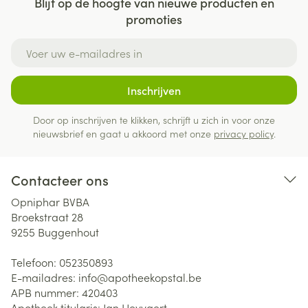
Blijf op de hoogte van nieuwe producten en
promoties
E-mail adres
Inschrijven
Door op inschrijven te klikken, schrijft u zich in voor onze
nieuwsbrief en gaat u akkoord met onze
privacy policy
.
Contacteer ons
Opniphar BVBA
Broekstraat 28
9255
Buggenhout
Telefoon:
052350893
E-mailadres:
info@
apotheekopstal.be
APB nummer:
420403
Apotheek titularis:
Jan Heyvaert