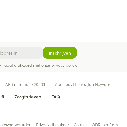
Inschrijven
ef en gaat u akkoord met onze
privacy policy
.
APB nummer:
420403
Apotheek titularis:
Jan Heyvaert
ift
Zorgtarieven
FAQ
oopsvoorwaarden
Privacy disclaimer
Cookies
ODR-platform