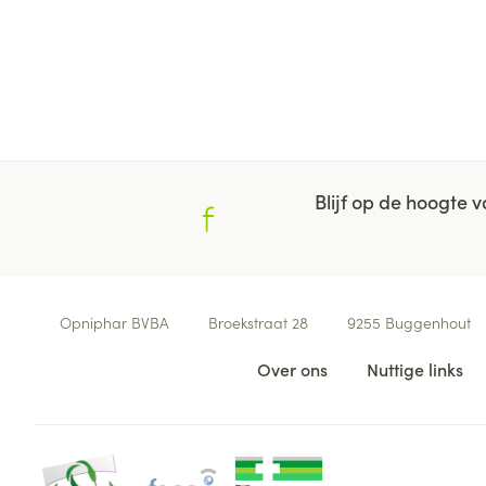
Blijf op de hoogte
Contacteer ons
Opniphar BVBA
Broekstraat 28
9255
Buggenhout
Nuttige links
Over ons
Nuttige links