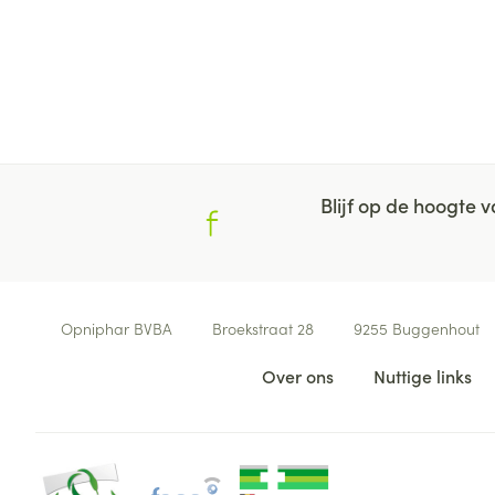
Blijf op de hoogte
Contacteer ons
Opniphar BVBA
Broekstraat 28
9255
Buggenhout
Nuttige links
Over ons
Nuttige links