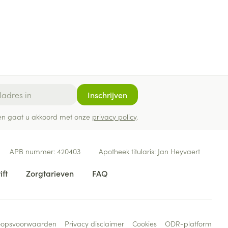
Inschrijven
ef en gaat u akkoord met onze
privacy policy
.
APB nummer:
420403
Apotheek titularis:
Jan Heyvaert
ift
Zorgtarieven
FAQ
oopsvoorwaarden
Privacy disclaimer
Cookies
ODR-platform