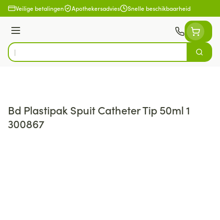
Ga naar de inhoud
Veilige betalingen
Apothekersadvies
Snelle beschikbaarheid
Menu
Zoek
Product, merk, categorie...
Bd Plastipak Spuit Catheter Tip 50ml 1
300867