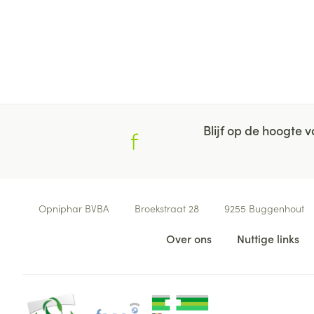
Blijf op de hoogte
Contacteer ons
Opniphar BVBA
Broekstraat 28
9255
Buggenhout
Nuttige links
Over ons
Nuttige links