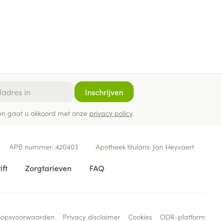
Inschrijven
ef en gaat u akkoord met onze
privacy policy
.
APB nummer:
420403
Apotheek titularis:
Jan Heyvaert
ift
Zorgtarieven
FAQ
oopsvoorwaarden
Privacy disclaimer
Cookies
ODR-platform